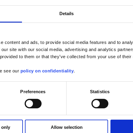
 de la fabrication du ciment, du broyage au stockage, découvrez le
ire de Pyrocontrole :
Details
empérature,
t transmetteurs de température
e content and ads, to provide social media features and to analy
échauffage de la farine, du chauffage et du refroidissement du clinker au
 our site with our social media, advertising and analytics partn
struments de mesure peuvent garantir la sécurité de vos installations et la
 provided to them or that they’ve collected from your use of their
 production, tout en contribuant à réduire les coûts de maintenance et les
tiques.
se see our
policy on confidentiality
.
RE SENSORS
Preferences
Statistics
RS AND TRANSMITTERS
 only
Allow selection