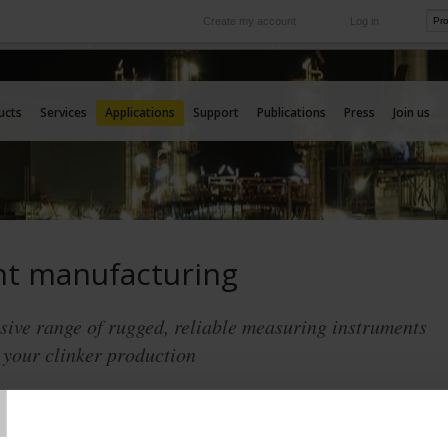
Create my account
Log in
International
e your needs
Our subsidiaries abroad
ucts
Services
Applications
Support
Publications
Press
Join us
t manufacturing
ive range of rugged, reliable measuring instruments
 your clinker production
T
es contraintes des cimentiers, Pyrocontrole a développé une gamme
cifique de capteurs de température fiables, robustes, résistants à la
 chocs et capables de supporter des températures extrêmes.