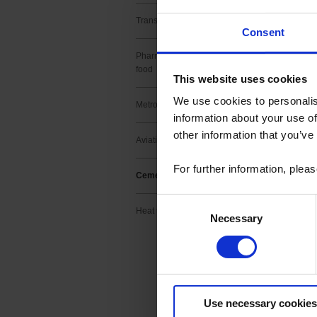
A chaque étape
Transport
large savoir-fa
Consent
-
capteurs de t
-
régulateurs e
Pharmaceutical and agri-
food
This website uses cookies
We use cookies to personalis
Metrology
Du broyage au pr
information about your use of
stockage, nos in
other information that you’ve
qualité de votre
Aviation
dépenses énergé
For further information, plea
Cement manufacturing
Consent
Heat treatment
TEMPERATU
Necessary
Selection
CONTROLLE
Use necessary cookies