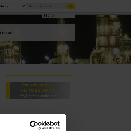
FR
EN
Contact
Demande de devis
Ask for a quotation
info@pyrocontrole.com