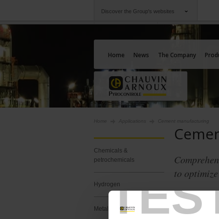
Discover the Group's websites
Group
Companies
Chauvin Arnoux
An offering to serv
Home
News
The Company
Prod
Home
Applications
Cement manufacturing
Cemen
Chemicals &
Comprehens
petrochemicals
to optimize
TES
Hydrogen
Au plus près d
complète et spé
Metallurgy & Foundrywork
poussière, aux