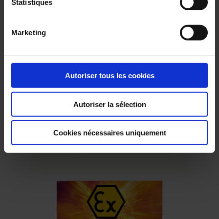
Statistiques
En
savoir
plus
Marketing
22 Octobre 2024
Chauvin Arnoux Group s’engage pour
Autoriser tous les cookies
Octobre Rose
Octobre Rose est le mois de la sensibilisation et de la lutte
Autoriser la sélection
contre le cancer du sein.
Cookies nécessaires uniquement
En