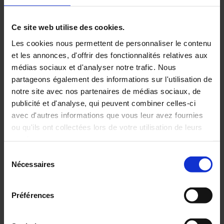
Ce site web utilise des cookies.
En
savoir
Les cookies nous permettent de personnaliser le contenu
plus
et les annonces, d'offrir des fonctionnalités relatives aux
médias sociaux et d'analyser notre trafic. Nous
partageons également des informations sur l'utilisation de
20 Décembre 2024
notre site avec nos partenaires de médias sociaux, de
Pyrocontrole présent au salon
publicité et d'analyse, qui peuvent combiner celles-ci
Hyvolution 2025 : une participation
pour l'innovation énergétique
avec d'autres informations que vous leur avez fournies
ou qu'ils ont collectées lors de votre utilisation de leurs
services.
Sélection
Pour en savoir plus, veuillez consulter notre
politique de
Nécessaires
du
confidentialité
.
consentement
Préférences