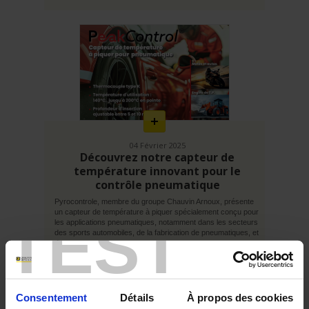
En
savoir
plus
04 Février 2025
Découvrez notre capteur de
température innovant pour le
contrôle pneumatique
Pyrocontrole, membre du groupe Chauvin Arnoux, présente
un capteur de température à piquer spécialement conçu pour
TEST
les applications pneumatiques, notamment dans les secteurs
des sports automobiles, de la fabrication de pneumatiques, et
des...
Consentement
Détails
À propos des cookies