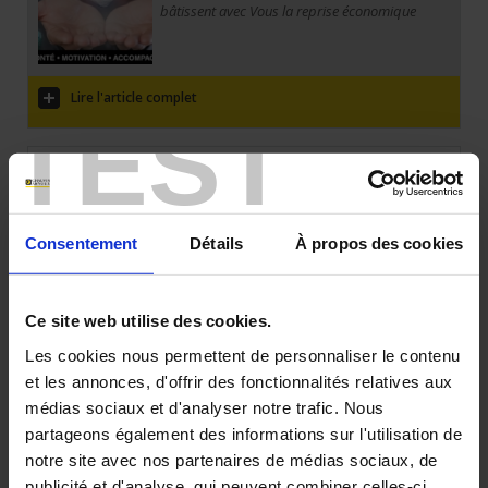
bâtissent avec Vous la reprise économique
Lire l'article complet
TEST
08 oct 2018
Pyrocontrole participe à l'exposition
Consentement
Détails
À propos des cookies
industrielle "la France au CERN"
Pyrocontrole présentera ses solutions de sondes qualifiées pour les
centrales nucléaires à l'exposition industrielle "La France au Cern"
Ce site web utilise des cookies.
du 9 au 10 octobre 2018 à Genève.
Les cookies nous permettent de personnaliser le contenu
Lire l'article complet
et les annonces, d'offrir des fonctionnalités relatives aux
médias sociaux et d'analyser notre trafic. Nous
02 nov 2017
partageons également des informations sur l'utilisation de
notre site avec nos partenaires de médias sociaux, de
Retrouvez Pyrocontrole au salon ADIPEC !
publicité et d'analyse, qui peuvent combiner celles-ci