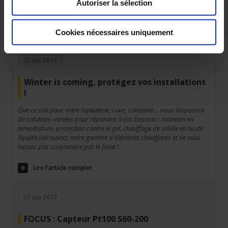
modules E/S déportées de la gamme PDM de Pyrocontrole. Une
Autoriser la sélection
solution avec un excellent rapport prix/performance.
Lire l'article complet
Cookies nécessaires uniquement
22 sep 2017
Winter is coming, protégez vos installations
!
Que ce soit pour votre tuyauterie, cuve, container... nous disposons
de solutions variées pour répondre à vos besoins : maintien en
température, protection contre le gel, chauffage de solide et/ou de
liquide.Découvrez notre gamme d'éléments chauffants et ne vous
laissez pas surprendre par le froid !
Lire l'article complet
01 sep 2017
FOCUS : Capteur Pt100 S60-200