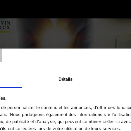
T
Détails
ies.
hauvin Arnoux et ses sociétés bâtissent avec Vous la reprise économique
e personnaliser le contenu et les annonces, d'offrir des fonctio
rafic. Nous partageons également des informations sur l'utilisati
Aujourd'hui, nos quelque 1 000 salariés en France et à
, de publicité et d'analyse, qui peuvent combiner celles-ci avec
s 6 sociétés (
Chauvin Arnoux
,
Chauvin Arnoux Energy
,
Manumesure
,
ils ont collectées lors de votre utilisation de leurs services.