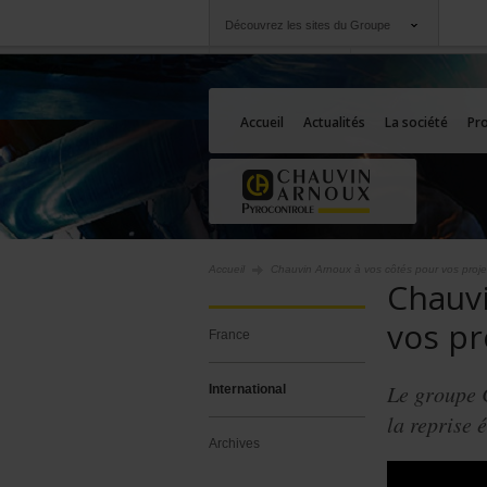
Découvrez les sites du Groupe
Groupe
Sociétés
Chauvin Arnoux
Une offre à votre se
Accueil
Actualités
La société
Pro
Accueil
Chauvin Arnoux à vos côtés pour vos proje
Chauvi
vos pr
France
Le groupe 
International
la reprise
Archives