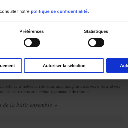
ndatech
et
Spectralys
), reprennent une dynamique
ensemble de nos sites de production de Normandie et Lyon; Vire,
 consulter notre
politique de confidentialité
.
, Meyzieu, sont ouverts et tournent à 75 % de leurs capacités
s collaboratrices et collaborateurs continuent à répondre à vos
Préférences
Statistiques
aintenant prêts à répondre à tous vos besoins à quelques rares
n sûr en respect des réglementations sanitaires, les visites
restent contrôlées et limitées pour le moment. Mais nos équipes
s, achat, de production, commerciales et ingénieurs et bureaux
motivés pour concevoir, produire, vendre, accompagner la reprise
totale de notre activité et vous accompagner dans la vôtre.
quement
Autoriser la sélection
Aut
uipes volontaires et dynamiques.
re confiance.
volonté et la motivation de vous accompagner dans vos efforts et vos
nous inscrire dans une même dynamique de reprise
 de la bâtir ensemble »