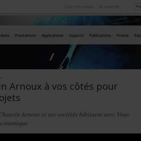
Créer mon compte
Se connecter
International
rvice
Nos filiales à l'étranger
duits
Prestations
Applications
Support
Publications
Presse
Rej
ts
n Arnoux à vos côtés pour
ojets
Chauvin Arnoux et ses sociétés bâtissent avec Vous
 économique