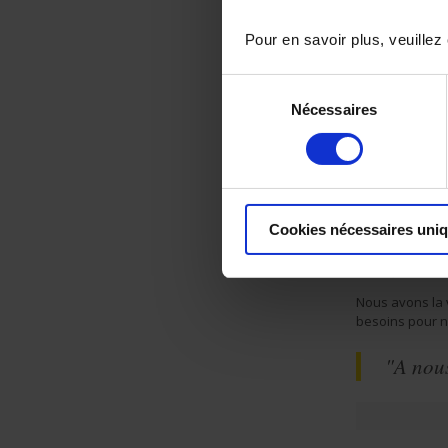
Pyrocontrole
,
I
économique. L’
Pour en savoir plus, veuillez
Villedieu, Reux
habituelles. No
demandes.
Sélection
Nécessaires
du
Nous sommes m
exceptions. Bie
consentement
commerciales, 
administrative
d'études sont 
progressive et 
Cookies nécessaires uni
Merci à nos éq
Merci pour vot
Nous avons la 
besoins pour 
"A nous