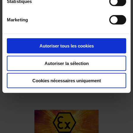
Statistiques
En
savoir
plus
Marketing
22 Octobre 2024
Chauvin Arnoux Group s’engage pour
Autoriser tous les cookies
Octobre Rose
Octobre Rose est le mois de la sensibilisation et de la lutte
Autoriser la sélection
contre le cancer du sein.
Cookies nécessaires uniquement
En