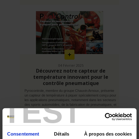
En
savoir
plus
04 Février 2025
Découvrez notre capteur de
température innovant pour le
contrôle pneumatique
Pyrocontrole, membre du groupe Chauvin Arnoux, présente
un capteur de température à piquer spécialement conçu pour
TEST
les applications pneumatiques, notamment dans les secteurs
des sports automobiles, de la fabrication de pneumatiques, et
des...
Consentement
Détails
À propos des cookies