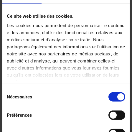
Ce site web utilise des cookies.
En
savoir
Les cookies nous permettent de personnaliser le contenu
plus
et les annonces, d'offrir des fonctionnalités relatives aux
médias sociaux et d'analyser notre trafic. Nous
partageons également des informations sur l'utilisation de
20 Décembre 2024
notre site avec nos partenaires de médias sociaux, de
Pyrocontrole présent au salon
publicité et d'analyse, qui peuvent combiner celles-ci
Hyvolution 2025 : une participation
pour l'innovation énergétique
avec d'autres informations que vous leur avez fournies
ou qu'ils ont collectées lors de votre utilisation de leurs
services.
Sélection
Pour en savoir plus, veuillez consulter notre
politique de
Nécessaires
du
confidentialité
.
consentement
Préférences