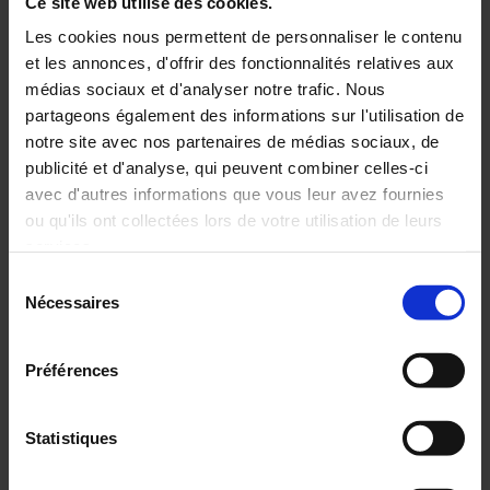
Ce site web utilise des cookies.
Pyrocontrole
Les cookies nous permettent de personnaliser le contenu
et les annonces, d'offrir des fonctionnalités relatives aux
Du 8 au 10 décembre 2020, PYROCONTROLE participe au
médias sociaux et d'analyser notre trafic. Nous
salon WNE (World Nuclear Exhibition)
partageons également des informations sur l'utilisation de
notre site avec nos partenaires de médias sociaux, de
publicité et d'analyse, qui peuvent combiner celles-ci
avec d'autres informations que vous leur avez fournies
ou qu'ils ont collectées lors de votre utilisation de leurs
CALENDRIER DES SAISONS ET ÉVÉNEMENTS
services.
Sélection
Pour en savoir plus, veuillez consulter notre
politique de
Nécessaires
du
Août 2026
confidentialité
.
consentement
Préférences
Lundi
Mardi
Mercredi
Jeudi
27
28
29
30
Statistiques
3
4
5
6