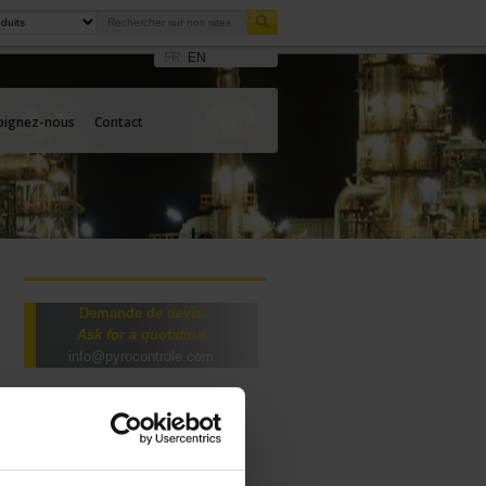
FR
EN
oignez-nous
Contact
Demande de devis
Ask for a quotation
info@pyrocontrole.com