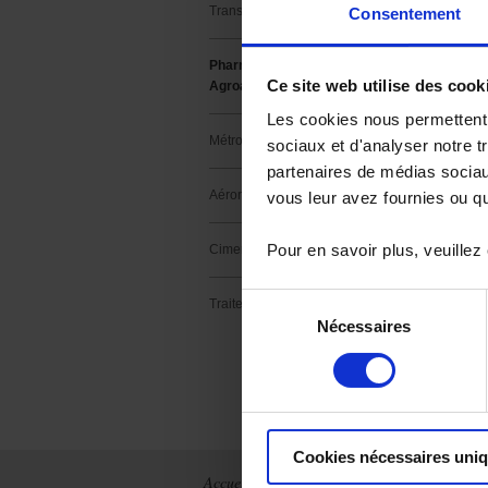
Transport
Consentement
Tout un ensem
suivi précis de
imprévues.
Pharmaceutique &
Ce site web utilise des cook
Agroalimentaire
Les cookies nous permettent d
Métrologie
sociaux et d'analyser notre t
Domaines d'appli
cuisson, matérie
partenaires de médias sociaux
Aéronautique
vous leur avez fournies ou qu'
MESURE DE 
Pour en savoir plus, veuillez
Cimenterie
REGULATION
Sélection
Traitement thermique
ENREGISTRE
Nécessaires
du
AUTOMATIS
consentement
Cookies nécessaires uni
Accueil
Actualités
La société