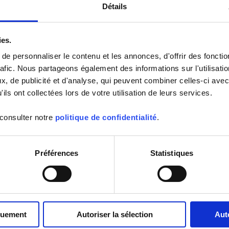
Détails
ble d’équipements aux performances éprouvées pour garantir un
s températures et éviter tout risque dû à des variations thermiques
ies.
e personnaliser le contenu et les annonces, d'offrir des fonctio
rafic. Nous partageons également des informations sur l'utilisati
cation: fabrication des médicaments, fabrication des aliments, matériel de
l frigorifique, conditionnement…
, de publicité et d'analyse, qui peuvent combiner celles-ci avec
ils ont collectées lors de votre utilisation de leurs services.
TEMPERATURE
 consulter notre
politique de confidentialité
.
 DE TEMPERATURE
MENT DES DONNEES
Préférences
Statistiques
ATION
quement
Autoriser la sélection
Aut
Produits
Prestations
Applications
Support
Publications