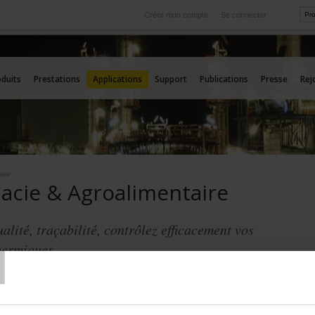
Créer mon compte
Se connecter
International
rvice
Nos filiales à l'étranger
duits
Prestations
Applications
Support
Publications
Presse
Rej
aire
acie & Agroalimentaire
T
ualité, traçabilité, contrôlez efficacement vos
hermiques
oblématiques de l’industrie pharmaceutique et agroalimentaire,
éveloppe des solutions de mesures de températures fiables, rapides
 exigences incontournables de sécurité et de traçabilité.