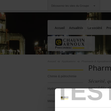
Découvrez les sites du Groupe
Groupe
Sociétés
Chauvin Arnoux
Une offre à votre se
Accueil
Actualités
La société
Pro
Accueil
Applications
Pharmacie & Agroaliment
Pharm
Chimie & pétrochimie
TES
Sécurité, q
procédés t
Hydrogène
Au cœur des pr
Métallurgie, fonderie
Pyrocontrole d
et adaptées aux