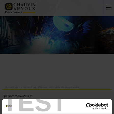
Accueil
La société
Capteurs et boucle de température
TEST
Qui sommes-nous ?
Historique