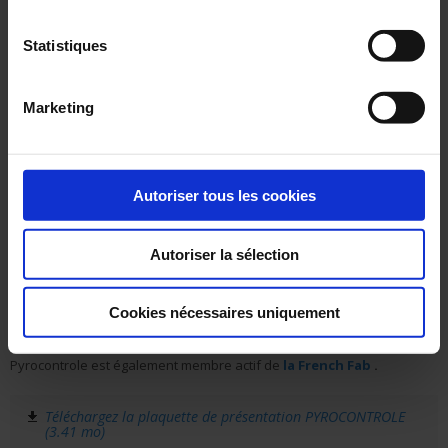
électrique, des enregistreurs sans papier et des Interfaces Hommes
Machines associés à des Modules E/S.
Statistiques
Ses expertises sont reconnues en France et se sont exportées à
l’international
depuis le rachat de la société en 1997 par le groupe
Chauvin Arnoux. Le siège de Pyrocontrole, aujourd’hui situé sur le site de
Marketing
Meyzieu en périphérie de Lyon, accueille également l’infrastructure R&D,
et les équipes commerciales et marketing.
Le « service Pyrocontrole »
c’est aujourd’hui une équipe disponible,
Autoriser tous les cookies
dynamique et professionnelle, capable de trouver des solutions adaptées
à tout type de problématique de mesure thermique. C’est également une
organisation Qualité performante et qui œuvre quotidiennement,
Autoriser la sélection
notamment dans le domaine très exigeant du Nucléaire ou de l'hydroène.
C’est enfin des moyens adaptés. Pyrocontrole dispose de son propre
Cookies nécessaires uniquement
Laboratoire de métrologie accrédité COFRAC pour garantir les
.
performances des produits livrés
Pyrocontrole est également membre actif de
la French Fab
.
Téléchargez la plaquette de présentation PYROCONTROLE
(3.41 mo)