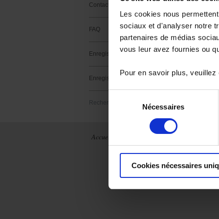
Contact support
Les cookies nous permettent d
sociaux et d'analyser notre t
FAQ
partenaires de médias sociaux
vous leur avez fournies ou qu'
Enregistrer un produit
Aucun résultat tr
Pour en savoir plus, veuillez
Enregistrez un logiciel
Sélection
Rechercher
Nécessaires
du
consentement
Accueil
Actualités
La société
France
Qui sommes-
nous ?
Cookies nécessaires uni
International
Historique
Archives