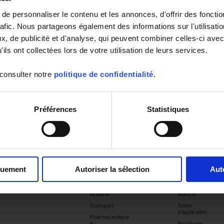
e personnaliser le contenu et les annonces, d'offrir des fonctio
rafic. Nous partageons également des informations sur l'utilisati
, de publicité et d'analyse, qui peuvent combiner celles-ci avec
ils ont collectées lors de votre utilisation de leurs services.
ouvé
 consulter notre
politique de confidentialité
.
Préférences
Statistiques
Produits
Prestations
Applications
Support
Publications
Etalonnage
Chimie &
Catalogues
pétrochimie
quement
Autoriser la sélection
Aut
Commissionning
Dernières
Hydrogène
publications
Métallurgie,
Sélections
fonderie
Marché
Transport
Notes
d'application
Pharmaceutique
&
Brochures