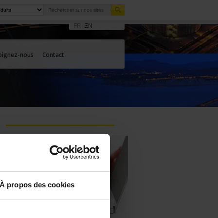
FR
EN
oignez-nous
Contact
À propos des cookies
Posez une question à un
technicien support