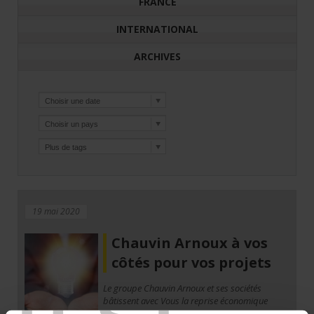
FRANCE
INTERNATIONAL
ARCHIVES
19 mai 2020
Chauvin Arnoux à vos
côtés pour vos projets
Le groupe Chauvin Arnoux et ses sociétés
bâtissent avec Vous la reprise économique