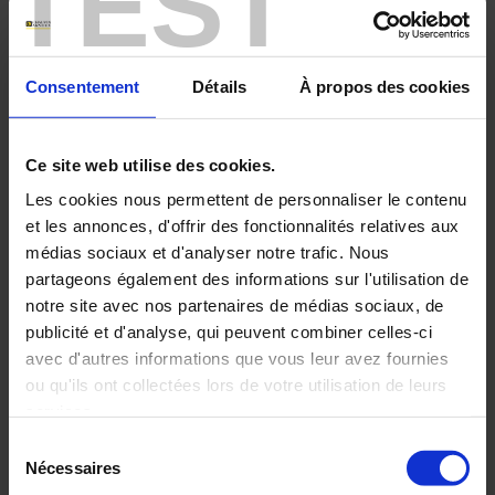
TEST
Lire l'article complet
Consentement
Détails
À propos des cookies
08 oct 2018
Ce site web utilise des cookies.
Pyrocontrole participe à l'exposition
Les cookies nous permettent de personnaliser le contenu
industrielle "la France au CERN"
et les annonces, d'offrir des fonctionnalités relatives aux
médias sociaux et d'analyser notre trafic. Nous
Pyrocontrole présentera ses solutions de sondes qualifiées pour les
centrales nucléaires à l'exposition industrielle "La France au Cern"
partageons également des informations sur l'utilisation de
du 9 au 10 octobre 2018 à Genève.
notre site avec nos partenaires de médias sociaux, de
publicité et d'analyse, qui peuvent combiner celles-ci
Lire l'article complet
avec d'autres informations que vous leur avez fournies
ou qu'ils ont collectées lors de votre utilisation de leurs
02 nov 2017
services.
Sélection
Retrouvez Pyrocontrole au salon ADIPEC !
Pour en savoir plus, veuillez consulter notre
politique de
Nécessaires
du
confidentialité
.