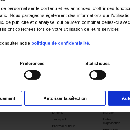
e personnaliser le contenu et les annonces, d'offrir des fonctio
rafic. Nous partageons également des informations sur l'utilisati
, de publicité et d'analyse, qui peuvent combiner celles-ci avec
ils ont collectées lors de votre utilisation de leurs services.
ouvé
 consulter notre
politique de confidentialité
.
Préférences
Statistiques
Produits
Prestations
Applications
Support
Publications
Etalonnage
Chimie &
Catalogues
pétrochimie
quement
Autoriser la sélection
Aut
Commissionning
Dernières
Hydrogène
publications
Métallurgie,
Sélections
fonderie
Marché
Transport
Notes
d'application
Pharmaceutique
&
Brochures