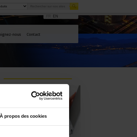
FR
EN
oignez-nous
Contact
À propos des cookies
Posez une question à un
technicien support