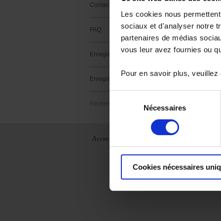
Contact support
Les cookies nous permettent d
sociaux et d'analyser notre t
FAQ
partenaires de médias sociaux
vous leur avez fournies ou qu'
Enregistrer un produit
Aucun résultat tr
Pour en savoir plus, veuillez
Enregistrez un logiciel
Sélection
Rechercher
Nécessaires
du
consentement
Accueil
Actualités
La société
France
Qui sommes-
nous ?
Cookies nécessaires uni
International
Historique
Archives