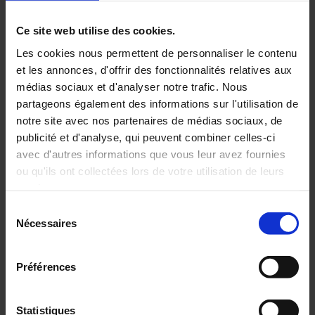
ARCHIVES
Ce site web utilise des cookies.
Les cookies nous permettent de personnaliser le contenu
et les annonces, d'offrir des fonctionnalités relatives aux
médias sociaux et d'analyser notre trafic. Nous
partageons également des informations sur l'utilisation de
notre site avec nos partenaires de médias sociaux, de
publicité et d'analyse, qui peuvent combiner celles-ci
avec d'autres informations que vous leur avez fournies
13 Jan 2023
ou qu'ils ont collectées lors de votre utilisation de leurs
services.
Sélection
Pour en savoir plus, veuillez consulter notre
politique de
Nécessaires
du
confidentialité
.
consentement
La mesure de hautes températures
Préférences
présente bien des contraintes
CEM - Novembre 2022
Statistiques
Découvrez en 8 questions la mesure des hautes températures