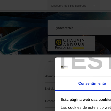
Descubra los sitios del grupo
Grupo
Empresas
Chauvin Arnoux
Una oferta a su serv
Pyrocontrole
TES
Inicio
Soporte
FAQ
Pregun
frecue
Atención soporte
Consentimiento
Noticias
BUSCAR EN L
Esta página web usa cookie
Descarga
Las cookies de este sitio we
Palabras clave :