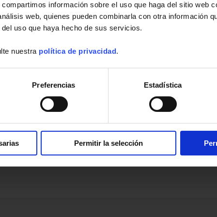
s, compartimos información sobre el uso que haga del sitio web 
 análisis web, quienes pueden combinarla con otra información q
r del uso que haya hecho de sus servicios.
oducto :
 producto :
lte nuestra
política de privacidad
.
Preferencias
Estadística
ntas formuladas en las preguntas frecuentes
sarias
Permitir la selección
Per