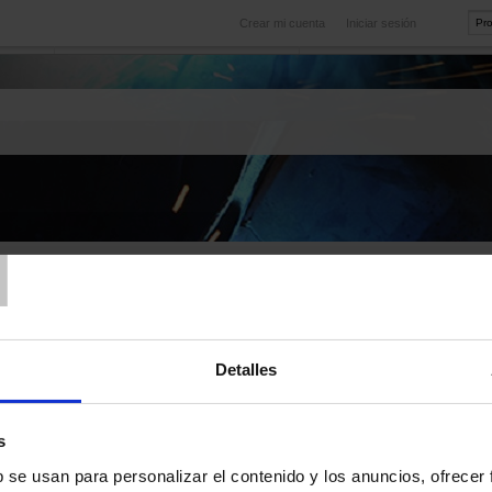
Crear mi cuenta
Iniciar sesión
Internacional
icio
Nuestras filiales en el extranjero
T
tas formuladas con
ncia
Detalles
AS PREGUNTAS FRECUENTES
s
b se usan para personalizar el contenido y los anuncios, ofrecer