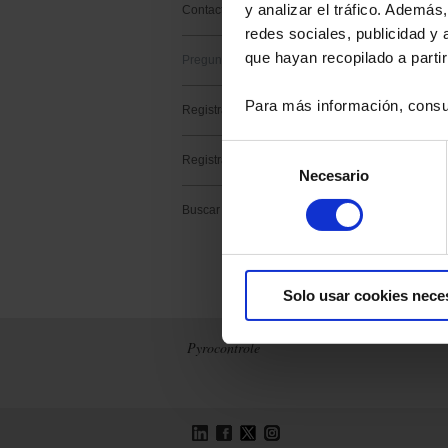
y analizar el tráfico. Ademá
Contacto soporte
Tema :
redes sociales, publicidad y
que hayan recopilado a parti
Categoría de pr
Preguntas frecuentes
Subcategoría de
Para más información, consu
Registrar un producto
Producto :
Selección
Registrar un software
Necesario
de
consentimiento
Buscar
Las últimas pregu
Solo usar cookies nece
Pyrocontrole
LinkedIn
Facebook
Twitter
Instagram