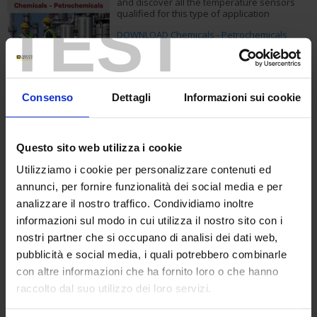
and discover all the temperature sensors
TEST
qualified for this type of application
DOWNLOAD Chemicals - Petrochemicals
Brochure
Consenso
Dettagli
Informazioni sui cookie
Questo sito web utilizza i cookie
Quimica Petroquimica (V.ES) (2.79 mo)
Utilizziamo i cookie per personalizzare contenuti ed
annunci, per fornire funzionalità dei social media e per
Cement Manufacturing
analizzare il nostro traffico. Condividiamo inoltre
informazioni sul modo in cui utilizza il nostro sito con i
Discover all Pyrocontrole's know-how at
each
nostri partner che si occupano di analisi dei dati web,
stage in cement manufacturing
pubblicità e social media, i quali potrebbero combinarle
Temperature sensors: Pt100 sensors, K
con altre informazioni che ha fornito loro o che hanno
thermocouples, S thermocouples
raccolto dal suo utilizzo dei loro servizi.
Statop temperature controllers
Temperature transmitters