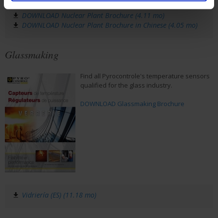
DOWNLOAD Nuclear Plant Brochure (4.11 mo)
DOWNLOAD Nuclear Plant Brochure in Chinese (4.05 mo)
Glassmaking
Find all Pyrocontrole's temperature sensors
qualified for the glass industry.
DOWNLOAD Glassmaking Brochure
Vidriería (ES) (11.18 mo)