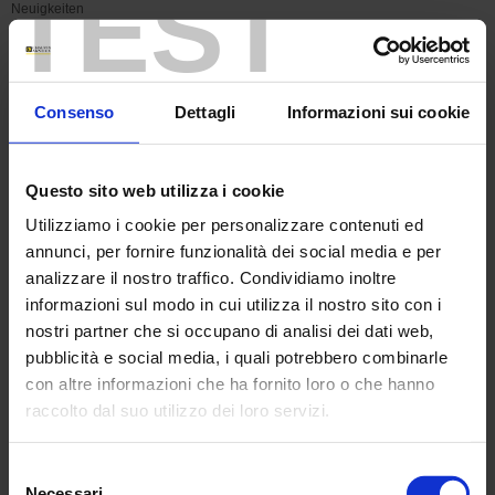
TEST
Neuigkeiten
Support
Consenso
Dettagli
Informazioni sui cookie
CGV
GTS
Questo sito web utilizza i cookie
Utilizziamo i cookie per personalizzare contenuti ed
CGV
annunci, per fornire funzionalità dei social media e per
analizzare il nostro traffico. Condividiamo inoltre
CGV
informazioni sul modo in cui utilizza il nostro sito con i
nostri partner che si occupano di analisi dei dati web,
AG
pubblicità e social media, i quali potrebbero combinarle
con altre informazioni che ha fornito loro o che hanno
Support
raccolto dal suo utilizzo dei loro servizi.
GDPR
Per maggiori informazioni, si rimanda alla nostra
politica
Selezione
di confidenzialità
.
Necessari