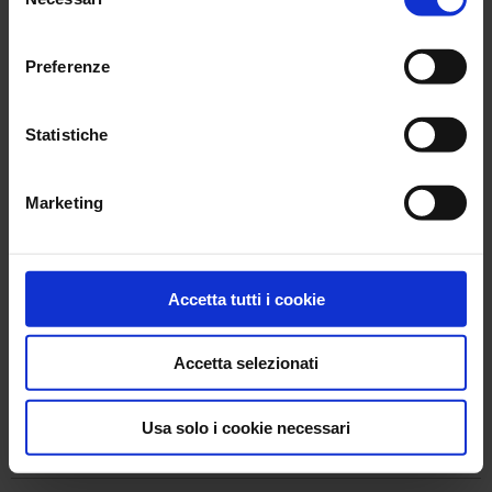
del
RGPD
consenso
Preferenze
RGPD
RGPD
Statistiche
RGPD
Marketing
GDPR
GDPR
Accetta tutti i cookie
Le Groupe
Accetta selezionati
Modifier
Usa solo i cookie necessari
RGPD