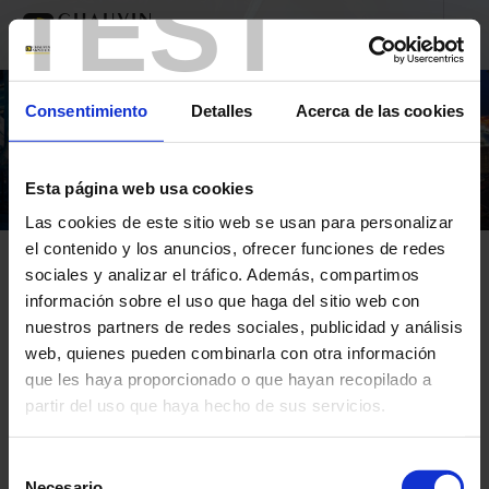
TEST
Consentimiento
Detalles
Acerca de las cookies
Esta página web usa cookies
Las cookies de este sitio web se usan para personalizar
el contenido y los anuncios, ofrecer funciones de redes
sociales y analizar el tráfico. Además, compartimos
información sobre el uso que haga del sitio web con
nuestros partners de redes sociales, publicidad y análisis
web, quienes pueden combinarla con otra información
Inicio
Under Construction
que les haya proporcionado o que hayan recopilado a
partir del uso que haya hecho de sus servicios.
Under Construction
Para más información, consulte nuestra
política de
Selección
privacidad
.
Necesario