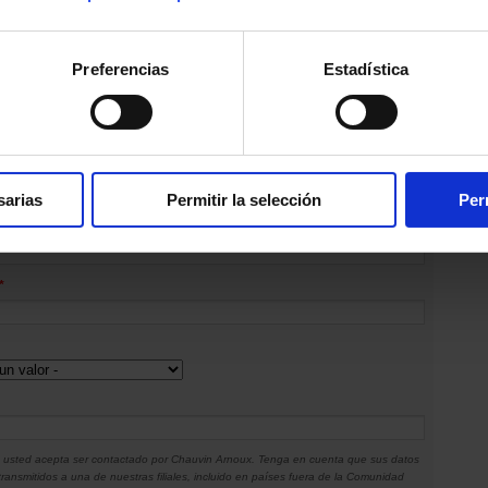
Preferencias
Estadística
de dirección
sarias
Permitir la selección
Per
*
c, usted acepta ser contactado por Chauvin Arnoux. Tenga en cuenta que sus datos
ransmitidos a una de nuestras filiales, incluido en países fuera de la Comunidad