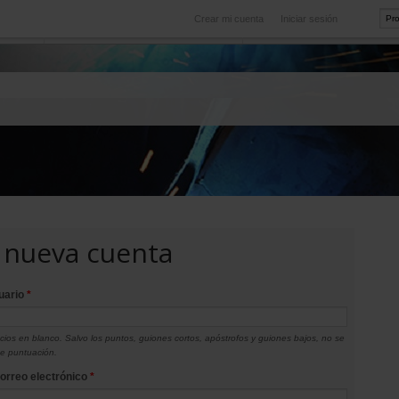
Crear mi cuenta
Iniciar sesión
Internacional
icio
Nuestras filiales en el extranjero
 nueva cuenta
uario
*
ios en blanco. Salvo los puntos, guiones cortos, apóstrofos y guiones bajos, no se
de puntuación.
correo electrónico
*