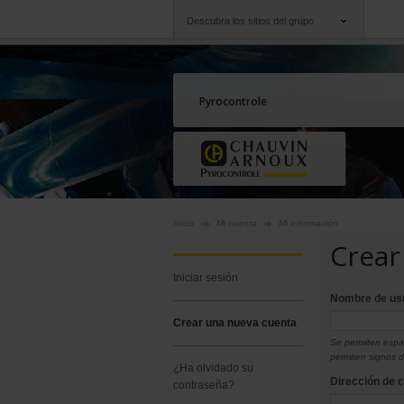
Descubra los sitios del grupo
Grupo
Empresas
Chauvin Arnoux
Una oferta a su serv
Pyrocontrole
Inicio
Mi cuenta
Mi información
Crear
iniciar sesión
Nombre de us
crear una nueva cuenta
Se permiten espac
permiten signos 
¿ha olvidado su
Dirección de 
contraseña?