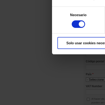
Selección
Necesario
de
Complemento 
consentimiento
Solo usar cookies nece
Ciudad
*
Código postal
País
*
VAT Number
Al hacer cli
pueden ser t