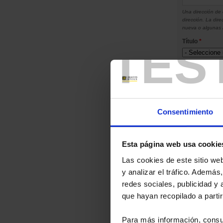
Una dirección de 
dirección. La dir
nueva o algunas n
TES
Título
*
Apellidos
*
Nombre
*
Consentimiento
Sociedad
Esta página web usa cookie
Teléfono
Las cookies de este sitio we
y analizar el tráfico. Ademá
Teléfono móvil
redes sociales, publicidad y
que hayan recopilado a parti
Dirección
*
Para más información, consu