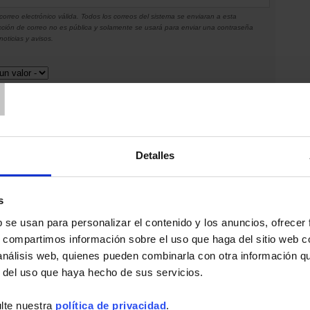
correo electrónico válida. Todos los correos del sistema se enviaran a esta
ección de correo no es pública y solamente se usará para enviar una contraseña
oticias y avisos.
T
Detalles
s
b se usan para personalizar el contenido y los anuncios, ofrecer
s, compartimos información sobre el uso que haga del sitio web 
 análisis web, quienes pueden combinarla con otra información q
r del uso que haya hecho de sus servicios.
lte nuestra
política de privacidad
.