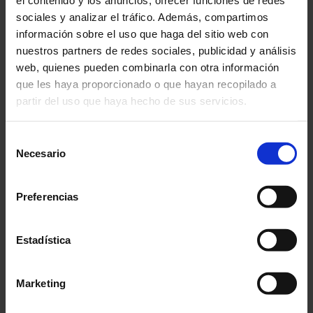
el contenido y los anuncios, ofrecer funciones de redes
sociales y analizar el tráfico. Además, compartimos
información sobre el uso que haga del sitio web con
nuestros partners de redes sociales, publicidad y análisis
web, quienes pueden combinarla con otra información
que les haya proporcionado o que hayan recopilado a
partir del uso que haya hecho de sus servicios.
Para más información, consulte nuestra
política de
Selección
privacidad
.
Necesario
de
consentimiento
Preferencias
Geschäftsführer
Ing. Jochen LINDNER
Tel.: +43 (0)1 61 61 961
Estadística
j.lindner@chauvin-arnoux.at
Marketing