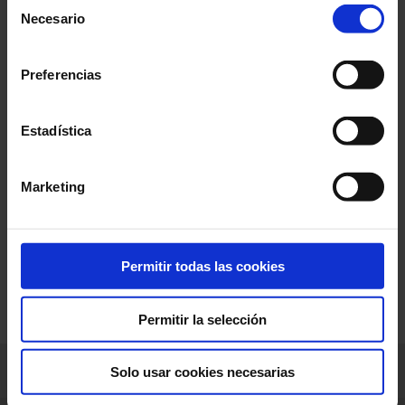
Selección
privacidad
.
Necesario
de
consentimiento
Preferencias
Estadística
Marketing
Permitir todas las cookies
Abonnez-vous à notre chaîne Youtube !
Permitir la selección
Pyrocontrole
Solo usar cookies necesarias
LinkedIn
Facebook
Twitter
Instagram