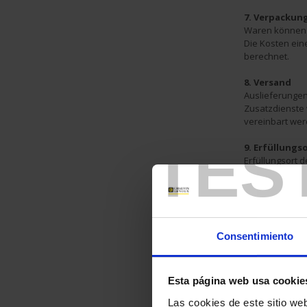
7. Verpackun
Waren können 
Die Kosten ei
berechnet.
8. Versand
Auslieferunge
Zusatzdienste w
vereinbart wer
TES
9. Erfüllungs
Erfüllungsort d
Ware an die Po
Käufer über und
Versendung erfo
Wir sind ohne s
Sorge zu trage
Consentimiento
10. Warenrü
Rücksendungen
Fall berechnen
Esta página web usa cookie
mindestens abe
Las cookies de este sitio we