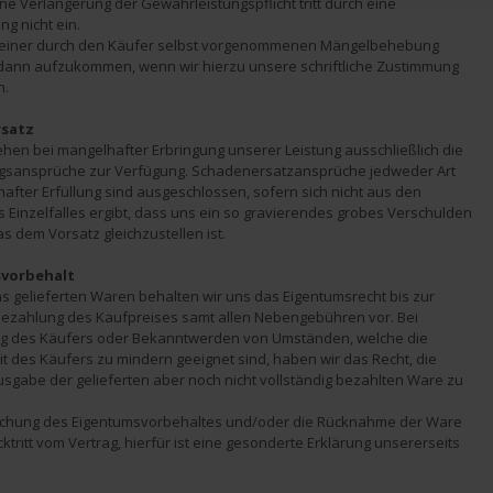
ine Verlängerung der Gewährleistungspflicht tritt durch eine 
g nicht ein.
n einer durch den Käufer selbst vorgenommenen Mängelbehebung 
dann aufzukommen, wenn wir hierzu unsere schriftliche Zustimmung 
n.
rsatz
hen bei mangelhafter Erbringung unserer Leistung ausschließlich die 
gsansprüche zur Verfügung. Schadenersatzansprüche jedweder Art 
fter Erfüllung sind ausgeschlossen, sofern sich nicht aus den 
Einzelfalles ergibt, dass uns ein so gravierendes grobes Verschulden 
das dem Vorsatz gleichzustellen ist.
svorbehalt
ns gelieferten Waren behalten wir uns das Eigentumsrecht bis zur 
Bezahlung des Kaufpreises samt allen Nebengebühren vor. Bei 
g des Käufers oder Bekanntwerden von Umständen, welche die 
t des Käufers zu mindern geeignet sind, haben wir das Recht, die 
usgabe der gelieferten aber noch nicht vollständig bezahlten Ware zu 
chung des Eigentumsvorbehaltes und/oder die Rücknahme der Ware 
ücktritt vom Vertrag, hierfür ist eine gesonderte Erklärung unsererseits 