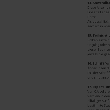
14. Anwendba
Diese Allgemei
Einzelfall abg
Recht.
Als ausschließl
sachlich in Wie
15. Teilnichti
Sollten einzel
ungültig oder n
dieser Bedingun
jeweils die ges
16. Schriftfo
Änderungen die
Fall der Schri
und sind anson
17. Export- 
Von C.A gelief
Verbleib in de
allfälliger Au
bestimmte Staa