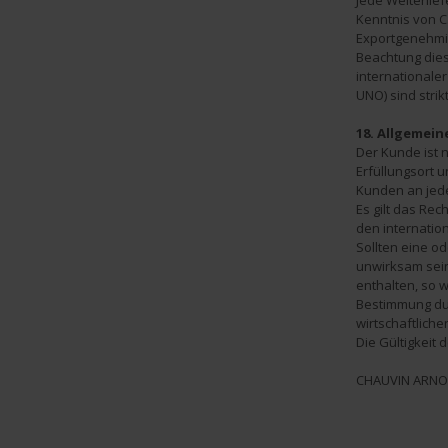
Jede Weiterlie
Kenntnis von C.
Exportgenehmi
Beachtung die
internationale
UNO) sind strik
18. Allgemei
Der Kunde ist 
Erfüllungsort u
Kunden an jede
Es gilt das Re
den internatio
Sollten eine 
unwirksam sein
enthalten, so 
Bestimmung du
wirtschaftlich
Die Gültigkeit
CHAUVIN ARNOU