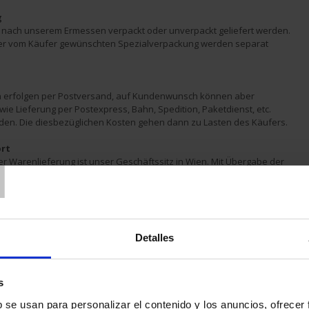
g
nach unserem Ermessen verpackt oder unverpackt geliefert werden. 
ner vom Käufer gewünschten Spezialverpackung werden separat 
n erfolgen per Postversand, auf Kundenwunsch können aber 
ie Lieferung per Postexpress, Bahn, Spedition, Paketdienst, etc. 
den. Die diesbezüglichen Kosten gehen dann zu Lasten des Käufers.
T
ort
er Warenlieferung ist unser Geschäftssitz in Wien. Mit Übergabe der 
st bzw. den ersten Frachtführer gehen Gefahr und Zufall auf den 
 gilt die Ware als ihm zur Verfügung gestellt. Die Verladung und 
lgt daher - auch bei frachtfreier Lieferung - auf Gefahr des Käufers. 
peziellen Auftrag nicht verpflichtet, für eine Versicherung der Ware 
n.
Detalles
cksendung
 bedürfen ausnahmslos unserer vorherigen Zustimmung. In jedem 
 wir 10 % des Warenwertes für anteilige Bearbeitungskosten, 
s
r € 10,- + gesetzlicher MwSt.
b se usan para personalizar el contenido y los anuncios, ofrecer