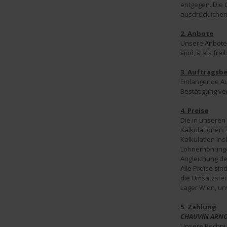
entgegen. Die 
ausdrücklichen
2. Anbote
Unsere Anbote s
sind, stets fr
3. Auftragsb
Einlangende Au
Bestätigung v
4. Preise
Die in unseren
Kalkulationen 
Kalkulation in
Lohnerhöhungen
Angleichung de
Alle Preise si
die Umsatzsteue
Lager Wien, un
5. Zahlung
CHAUVIN ARNO
Unsere Rechnung