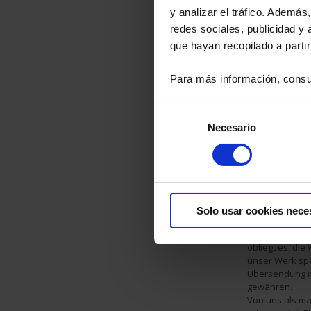
11. Gewährle
y analizar el tráfico. Ademá
Unsere Gewährl
redes sociales, publicidad y
beruhen, der d
que hayan recopilado a parti
Änderungen, die
beeinträchtige
oder von sonst
Para más información, consu
unsererseits. U
Einhaltung de
Selección
auftreten.
Necesario
de
Für diejenigen 
wir nur im Rah
consentimiento
Gewährleistun
Die Gewährleist
Übergang der 
Der Käufer ist 
überprüfen und 
Solo usar cookies nece
hat spätestens 
Die Mängelrüge
obliegt es, di
unser Werk spe
Übersendung is
gewähren.
Von uns als m