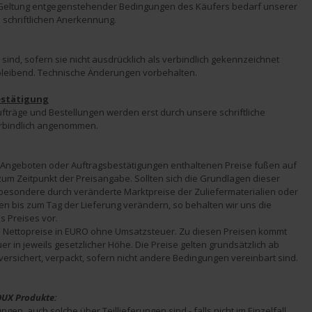
Geltung entgegenstehender Bedingungen des Käufers bedarf unserer 
 schriftlichen Anerkennung.
ind, sofern sie nicht ausdrücklich als verbindlich gekennzeichnet 
eibleibend. Technische Änderungen vorbehalten.
estätigung
fträge und Bestellungen werden erst durch unsere schriftliche 
erbindlich angenommen.
 Angeboten oder Auftragsbestätigungen enthaltenen Preise fußen auf 
zum Zeitpunkt der Preisangabe. Sollten sich die Grundlagen dieser 
sbesondere durch veränderte Marktpreise der Zuliefermaterialien oder 
 bis zum Tag der Lieferung verändern, so behalten wir uns die 
s Preises vor.
nd Nettopreise in EURO ohne Umsatzsteuer. Zu diesen Preisen kommt 
r in jeweils gesetzlicher Höhe. Die Preise gelten grundsätzlich ab 
versichert, verpackt, sofern nicht andere Bedingungen vereinbart sind.
UX Produkte:
en, auch solche über Teillieferungen sind - falls nicht im Einzelfall 