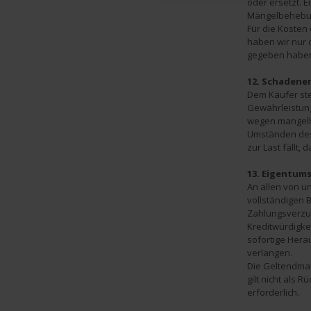
oder ersetzt. E
Mängelbehebun
Für die Koste
haben wir nur 
gegeben habe
12. Schadene
Dem Käufer ste
Gewährleistun
wegen mangelha
Umständen des 
zur Last fällt, 
13. Eigentum
An allen von u
vollständigen 
Zahlungsverzu
Kreditwürdigkei
sofortige Hera
verlangen.
Die Geltendma
gilt nicht als R
erforderlich.