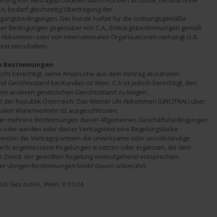
ferung von Vertragsprodukten durch Kunden an Dritte, mit und ohne 
A, bedarf gleichzeitig Übertragung der 
gungsbedingungen. Der Kunde haftet für die ordnungsgemäße 
ser Bedingungen gegenüber von C.A,. Embargobestimmungen gemäß 
r Abkommen oder von internationalen Organisationen verhängt (z.B. 
test einzuhalten.
ne Bestimmungen
nicht berechtigt, seine Ansprüche aus dem Vertrag abzutreten.
nd Gerichtsstand bei Kunden ist Wien. C.A ist jedoch berechtigt, den 
m anderen gesetzlichen Gerichtsstand zu klagen.
cht der Republik Österreich. Das Wiener UN-Abkommen (UNCITRAL) über 
nalen Warenverkehr ist ausgeschlossen.
oder mehrere Bestimmungen dieser Allgemeinen Geschäftsbedingungen 
 oder werden oder dieser Vertragstext eine Regelungslücke 
werden die Vertragsparteien die unwirksame oder unvollständige 
rch angemessene Regelungen ersetzen oder ergänzen, die dem 
en Zweck der gewollten Regelung weitestgehend entsprechen.
 der übrigen Bestimmungen bleibt davon unberührt.
X Ges.m.b.H., Wien, V 01/24