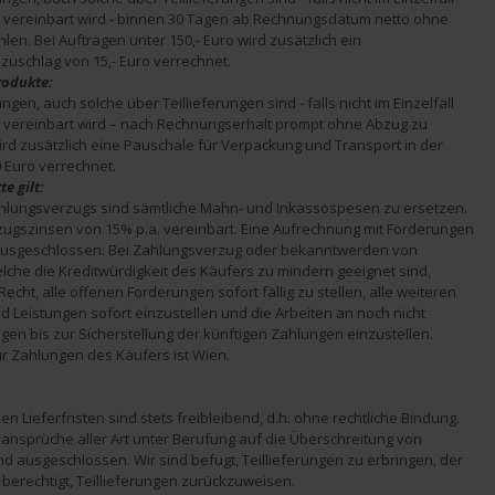
vereinbart wird - binnen 30 Tagen ab Rechnungsdatum netto ohne 
en. Bei Aufträgen unter 150,- Euro wird zusätzlich ein 
schlag von 15,- Euro verrechnet.
rodukte:
en, auch solche über Teillieferungen sind - falls nicht im Einzelfall 
vereinbart wird – nach Rechnungserhalt prompt ohne Abzug zu 
ird zusätzlich eine Pauschale für Verpackung und Transport in der 
 Euro verrechnet.
e gilt:
ahlungsverzugs sind sämtliche Mahn- und Inkassospesen zu ersetzen. 
ugszinsen von 15% p.a. vereinbart. Eine Aufrechnung mit Forderungen 
ausgeschlossen. Bei Zahlungsverzug oder bekanntwerden von 
che die Kreditwürdigkeit des Käufers zu mindern geeignet sind, 
echt, alle offenen Forderungen sofort fällig zu stellen, alle weiteren 
 Leistungen sofort einzustellen und die Arbeiten an noch nicht 
ägen bis zur Sicherstellung der künftigen Zahlungen einzustellen. 
ür Zahlungen des Käufers ist Wien.
 Lieferfristen sind stets freibleibend, d.h. ohne rechtliche Bindung. 
nsprüche aller Art unter Berufung auf die Überschreitung von 
ind ausgeschlossen. Wir sind befugt, Teillieferungen zu erbringen, der 
t berechtigt, Teillieferungen zurückzuweisen.