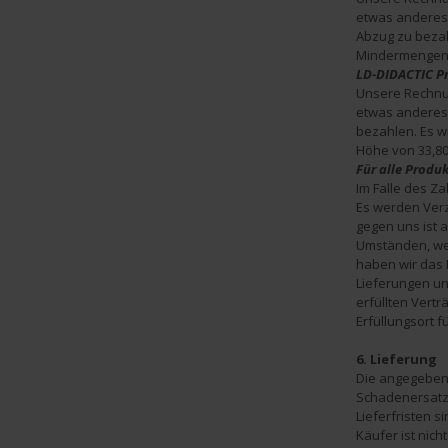
etwas anderes 
Abzug zu bezahl
Mindermengenzu
LD-DIDACTIC P
Unsere Rechnung
etwas anderes 
bezahlen. Es w
Höhe von 33,80
Für alle Produkt
Im Falle des Z
Es werden Verz
gegen uns ist 
Umständen, wel
haben wir das R
Lieferungen und
erfüllten Vertr
Erfüllungsort f
6. Lieferung
Die angegebenen
Schadenersatza
Lieferfristen s
Käufer ist nich