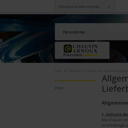
Descubra los sitios del grupo
Grupo
Empresas
Chauvin Arnoux
Una oferta a su serv
Pyrocontrole
Inicio
Allgemeine Verkaufs- und Lieferbedingunge
Allgem
Liefe
Inicio
Allgemeine
1. Geltung d
Die Chauvin Ar
und Aufträge a