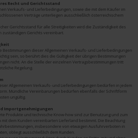
res Recht und Gerichtsstand
nen Verkaufs- und Lieferbedingungen, sowie die mit dem Käufer im 
eschlossenen Verträge unterliegen ausschließlich österreichischem 
icher Gerichtsstand für alle Streitigkeiten wird die Zuständigkeit des 
n zuständigen Gerichts vereinbart.
gkeit
ne Bestimmungen dieser Allgemeinen Verkaufs- und Lieferbedingungen 
ichtig sein, so berührt dies die Gültigkeit der übrigen Bestimmungen 
gen nicht. An die Stelle der einzelnen Vertragsbestimmungen tritt 
etzliche Regelung.
rm
ser Allgemeinen Verkaufs- und Lieferbedingungen bedürfen in jedem 
ftform. Mündliche Vereinbarungen bedürfen ebenfalls der Schriftform 
sten ungültig.
und Importgenehmigungen
erte Produkte und technische Know-how sind zur Benutzung und zum 
m mit dem Kunden vereinbarten Lieferland bestimmt. Die Beachtung 
sfuhrbestimmungen, insbesondere von etwaigen Ausfuhrverboten in 
ten, obliegt ausschließlich dem Kunden.