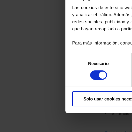
la elaboración
Las cookies de este sitio we
formación de 
y analizar el tráfico. Ademá
barómetros, hid
redes sociales, publicidad y
velocidad
, Cha
requisitos muy 
que hayan recopilado a parti
30 años de 
Para más información, consu
Chile, la India
supuesto, Chau
Selección
los puertos de 
Necesario
de
Sistemas de
consentimiento
Temperatur
Corriente/T
Medidas fís
Automatism
Regulación
Solo usar cookies nece
Desarrollos
Desarrollos
Desarrollos