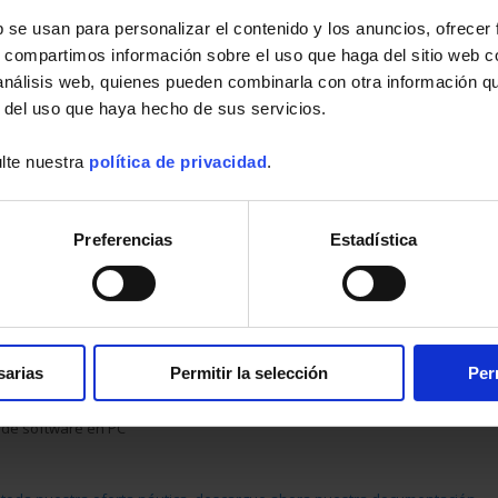
 de equipos, puesta en servicio, configuración de instrumentos y
b se usan para personalizar el contenido y los anuncios, ofrecer
operadores.
Sensores meteorológicos
(veletas, anemómetros,
s, compartimos información sobre el uso que haga del sitio web 
rómetros, etc.),
escáneres de temperatura
,
indicadores de rumbo y
 análisis web, quienes pueden combinarla con otra información q
uvin Arnoux Energy fabrica productos a medida para satisfacer los
precisos de la Defensa nacional y de los industriales.
r del uso que haya hecho de sus servicios.
experiencia con la marina del mundo entero
lte nuestra
política de privacidad
.
, Malasia, Brasil, Rusia, los puertos más grandes nos avalan. Por
vin Arnoux Energy trabaja con la marina nacional francesa y equipa
Marsella, Dunkerque, El Havre, etc.
Preferencias
Estadística
 medida y vigilancia
a
ensión
icas
os
sarias
Permitir la selección
Per
 electrónicos
 de software integrados
 de software en PC