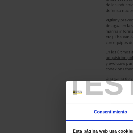
de los industri
defensa nacion
Vigilar y preve
de agua en la s
marina informac
etc.). Chauvin
con equipos d
En los últimos
adquisición pol
y evolutivo pa
conexión Ethe
TES
Una gama de
c
solución compl
difícil.
Productos a
Un equipo dedi
Consentimiento
que cumplirá su
preciso, nuest
implementaci
Esta página web usa cookie
mano" para sat