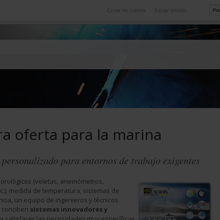
Crear mi cuenta
Iniciar sesión
Internacional
icio
Nuestras filiales en el extranjero
a oferta para la marina
 personalizado para entornos de trabajo exigentes
orológicos (veletas, anemómetros,
tc.), medida de temperatura, sistemas de
ncia, un equipo de ingenieros y técnicos
s conciben
sistemas innovadores y
a satisfacer las necesidades muy específicas