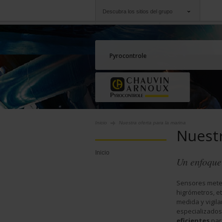
Descubra los sitios del grupo
Grupo
Empresas
Chauvin Arnoux
Una oferta a su serv
Pyrocontrole
Inicio
Nuestra oferta para la marina
Nuestr
Inicio
Un enfoque
Sensores mete
higrómetros, e
medida y vigila
especializado
eficientes
par