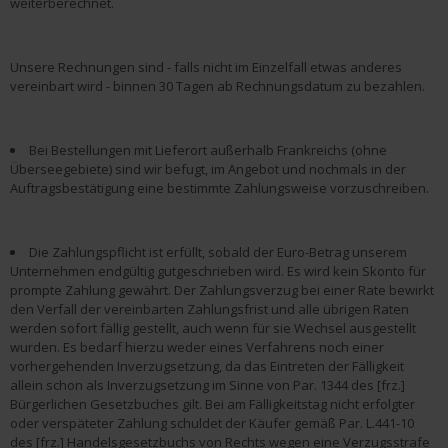
weiterberechnet.
Unsere Rechnungen sind - falls nicht im Einzelfall etwas anderes
vereinbart wird - binnen 30 Tagen ab Rechnungsdatum zu bezahlen.
Bei Bestellungen mit Lieferort außerhalb Frankreichs (ohne
Überseegebiete) sind wir befugt, im Angebot und nochmals in der
Auftragsbestätigung eine bestimmte Zahlungsweise vorzuschreiben.
Die Zahlungspflicht ist erfüllt, sobald der Euro-Betrag unserem
Unternehmen endgültig gutgeschrieben wird. Es wird kein Skonto für
prompte Zahlung gewährt. Der Zahlungsverzug bei einer Rate bewirkt
den Verfall der vereinbarten Zahlungsfrist und alle übrigen Raten
werden sofort fällig gestellt, auch wenn für sie Wechsel ausgestellt
wurden. Es bedarf hierzu weder eines Verfahrens noch einer
vorhergehenden Inverzugsetzung, da das Eintreten der Fälligkeit
allein schon als Inverzugsetzung im Sinne von Par. 1344 des [frz.]
Bürgerlichen Gesetzbuches gilt. Bei am Fälligkeitstag nicht erfolgter
oder verspäteter Zahlung schuldet der Käufer gemäß Par. L.441-10
des [frz.] Handelsgesetzbuchs von Rechts wegen eine Verzugsstrafe